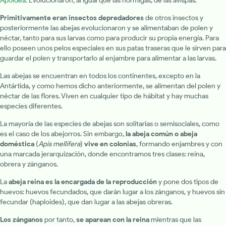
Apoidea
. Evolucionaron, al igual que las hormigas, de las avispas.
Primitivamente eran insectos depredadores
de otros insectos y
posteriormente las abejas evolucionaron y se alimentaban de polen y
néctar, tanto para sus larvas como para producir su propia energía. Para
ello poseen unos pelos especiales en sus patas traseras que le sirven para
guardar el polen y transportarlo al enjambre para alimentar a las larvas.
Las abejas se encuentran en todos los continentes, excepto en la
Antártida, y como hemos dicho anteriormente, se alimentan del polen y
néctar de las flores. Viven en cualquier tipo de hábitat y hay muchas
especies diferentes.
La mayoría de las especies de abejas son solitarias o semisociales, como
es el caso de los abejorros. Sin embargo,
la abeja común o abeja
doméstica
(
Apis mellifera
)
vive en colonias
, formando enjambres y con
una marcada jerarquización, donde encontramos tres clases: reina,
obrera y zánganos.
La
abeja reina es la encargada de la reproducción
y pone dos tipos de
huevos: huevos fecundados, que darán lugar a los zánganos, y huevos sin
fecundar (haploides), que dan lugar a las abejas obreras.
Los zánganos
por tanto,
se aparean con la reina
mientras que las