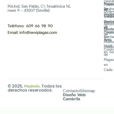
Desrat
plagas
Plagas
Polític
Pol.Ind. San Pablo, C\ Tesalónica 14,
Desin
en
de
nave 9 – 41007 (Sevilla)
Quién
Sevilla
Privac
Trata
somos
de ma
Contr
Polític
Apoyo
Teléfono: 609 66 98 90
de
de
Contr
Técni
Plagas
Email: info@seviplagas.com
Cooki
de
Conta
en
Aves
Aviso
Huelv
Legal
Desat
Contr
en Sev
de
Plagas
en
Cádiz
© 2025,
. Todos los
Madmin
derechos reservados.
Contacto
Sitemap
Diseño Web
Cambrils