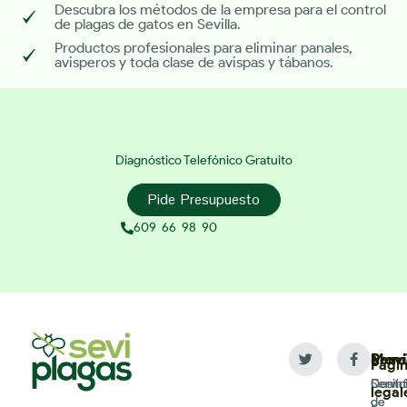
Descubra los métodos de la empresa para el control
de plagas de gatos en Sevilla.
Productos profesionales para eliminar panales,
avisperos y toda clase de avispas y tábanos.
Diagnóstico Telefónico Gratuito
Pide Presupuesto
609 66 98 90
Servi
Men
Provi
Pági
Desin
Servic
Contr
legal
de
de