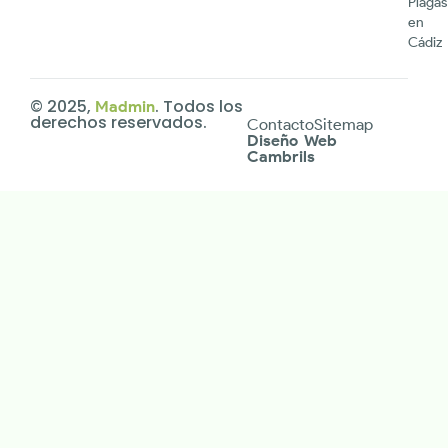
Plagas
en
Cádiz
© 2025,
. Todos los
Madmin
derechos reservados.
Contacto
Sitemap
Diseño Web
Cambrils