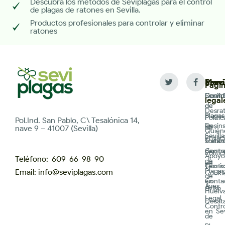
Descubra los métodos de Seviplagas para el control
de plagas de ratones en Sevilla.
Productos profesionales para controlar y eliminar
ratones
Servi
Men
Provi
Pági
Desin
Servic
Contr
legal
de
de
Desrat
plagas
Plagas
Polític
Pol.Ind. San Pablo, C\ Tesalónica 14,
Desin
en
de
nave 9 – 41007 (Sevilla)
Quién
Sevilla
Privac
Trata
somos
de ma
Contr
Polític
Apoyo
Teléfono: 609 66 98 90
de
de
Contr
Técni
Plagas
Email: info@seviplagas.com
Cooki
de
Conta
en
Aves
Aviso
Huelv
Legal
Desat
Contr
en Sev
de