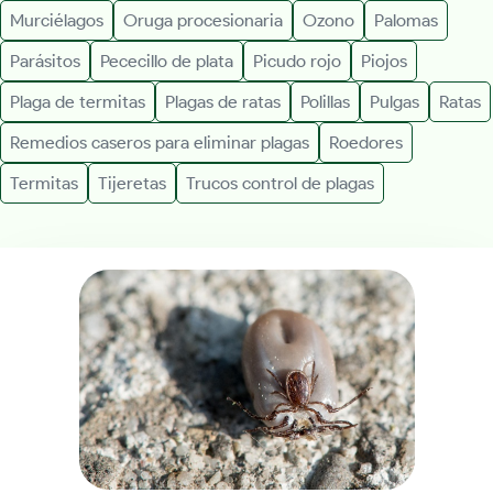
Murciélagos
Oruga procesionaria
Ozono
Palomas
Parásitos
Pececillo de plata
Picudo rojo
Piojos
Plaga de termitas
Plagas de ratas
Polillas
Pulgas
Ratas
Remedios caseros para eliminar plagas
Roedores
Termitas
Tijeretas
Trucos control de plagas