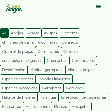
All
Abejas
Ácaros
Avispas
Carcoma
chinches de cama
Cochinillas
Consejos
Control de plagas
Coronavirus
Cotorras
cucaracha madagascar
Cucarachas
Curiosidades
Desinfección
eliminar garrapatas
eliminar pulgas
Especies exóticas
Especies invasoras
Especies protegidas
Garrapatas
Gorriones
Hábitos de higiene
Hormigas
Infestación de cucarachas
Mascarillas
Mejillón cebra
Moscas
Mosquitos