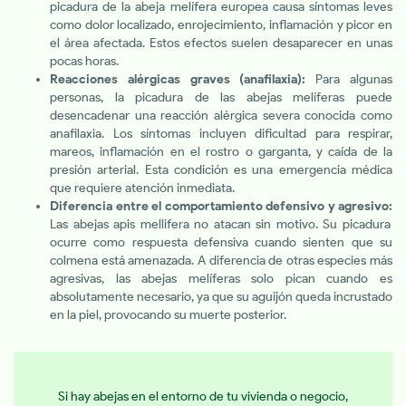
picadura de la abeja melífera europea causa síntomas leves
como dolor localizado, enrojecimiento, inflamación y picor en
el área afectada. Estos efectos suelen desaparecer en unas
pocas horas.
Reacciones alérgicas graves (anafilaxia):
Para algunas
personas, la picadura de las abejas melíferas puede
desencadenar una reacción alérgica severa conocida como
anafilaxia. Los síntomas incluyen dificultad para respirar,
mareos, inflamación en el rostro o garganta, y caída de la
presión arterial. Esta condición es una emergencia médica
que requiere atención inmediata.
Diferencia entre el comportamiento defensivo y agresivo:
Las abejas apis mellifera no atacan sin motivo. Su picadura
ocurre como respuesta defensiva cuando sienten que su
colmena está amenazada. A diferencia de otras especies más
agresivas, las abejas melíferas solo pican cuando es
absolutamente necesario, ya que su aguijón queda incrustado
en la piel, provocando su muerte posterior.
Si hay abejas en el entorno de tu vivienda o negocio,