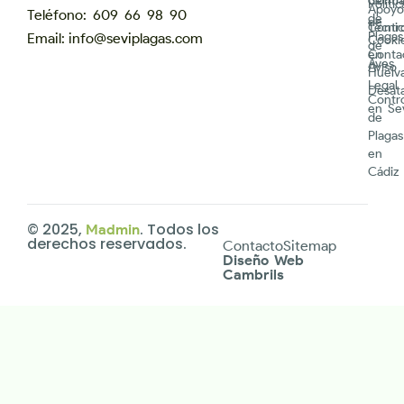
de ma
Contr
Polític
Apoyo
Teléfono: 609 66 98 90
de
de
Contr
Técni
Plagas
Email: info@seviplagas.com
Cooki
de
Conta
en
Aves
Aviso
Huelv
Legal
Desat
Contr
en Sev
de
Plagas
en
Cádiz
© 2025,
. Todos los
Madmin
derechos reservados.
Contacto
Sitemap
Diseño Web
Cambrils