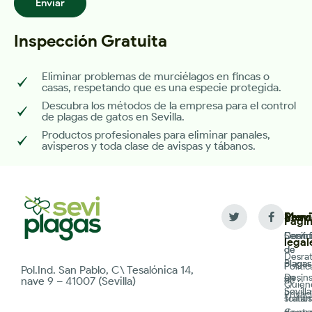
Enviar
Inspección Gratuita
Eliminar problemas de murciélagos en fincas o
casas, respetando que es una especie protegida.
Descubra los métodos de la empresa para el control
de plagas de gatos en Sevilla.
Productos profesionales para eliminar panales,
avisperos y toda clase de avispas y tábanos.
Servi
Men
Provi
Pági
Desin
Servic
Contr
legal
de
de
Desrat
plagas
Plagas
Polític
Pol.Ind. San Pablo, C\ Tesalónica 14,
Desin
en
de
nave 9 – 41007 (Sevilla)
Quién
Sevilla
Privac
Trata
somos