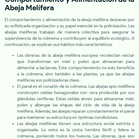
Abeja Melífera
El comportamiento y alimentación de la abeja melífera destacan por
su sofisticada organización y su papel esencial en la polinización. Las
abejas melíferas trabajan de manera colectiva para asegurar la
supervivencia de la colmena y contribuyen al equilibrio ecológico. A
continuación, se explican sus hábitos más característicos.
Las obreras de la abeja melífera europea recolectan néctar
que transforman en miel y polen que almacenan para
alimentar a las larvas. Este comportamiento no solo beneficia
a la colmena, sino también a las plantas, ya que las abejas
melíferas son polinizadoras clave.
El panal es el corazón de la colmena. Las abejas apis mellifera
construyen celdas hexagonales con cera producida por sus
glándulas ceríferas. Estas celdas sirven para almacenar miel,
polen y albergar las etapas del ciclo de vida de la abeja
melífera. Además, las abejas reparan constantemente el panal
para mantener su estructura en óptimas condiciones.
Las abejas melíferas tienen una estructura social estricta y
organizada. La reina es la única hembra fértil y lidera la
colmena, poniendo todos los huevos. Las obreras, que son