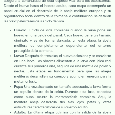
asegura la continuidad de esta especie vital para los ecosistemas.
Desde el huevo hasta el insecto adulto, cada etapa desempeña un
papel crucial en el desarrollo de la abeja melífera europea y su
organización social dentro de la colmena. A continuación, se detallan
las principales fases de su ciclo de vida.
Huevo:
El ciclo de vida comienza cuando la reina pone un
huevo en una celda del panal. Cada huevo tiene un tamaño
diminuto y es de forma alargada. En esta etapa, la abeja
melífera es completamente dependiente del entorno
protegido de la colmena.
Larva:
Después de tres días, el huevo eclosiona y se convierte
en una larva. Las obreras alimentan a la larva con jalea real
durante sus primeros días, seguida de una mezcla de polen y
néctar. Esta etapa es fundamental para que las abejas
melíferas desarrollen su cuerpo y acumulen energía para la
metamorfosis.
Pupa:
Una vez alcanzado un tamaño adecuado, la larva forma
un capullo dentro de la celda. Durante esta fase, conocida
como pupa, ocurre la metamorfosis completa. Aquí, la
melífera abeja desarrolla sus alas, ojos, patas y otras
estructuras características de su cuerpo adulto.
Adulto:
La última etapa culmina con la salida de la abeja