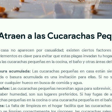
Atraen a las Cucarachas Pe
asa no aparecen por casualidad; existen ciertos factores 
 elementos es clave para evitar que estas plagas invadan tu hogar
 las cucarachas pequeñas en la cocina, el baño y otras áreas del
sura acumulada:
Las cucarachas pequeñas en casa están sie
da o basura acumulada es una invitación para ellas. Si no s
por cualquier hueco en busca de comida y agua.
años:
Las cucarachas pequeñas necesitan agua para sobrevivir, 
haber humedad, son sus lugares preferidos. Si hay fugas de
chas pequeñas en la cocina o una cucaracha pequeña en el bañ
za:
La falta de limpieza en el hogar facilita que las cucarach
o se limpian correctamente los rincones, las cucarachas salen