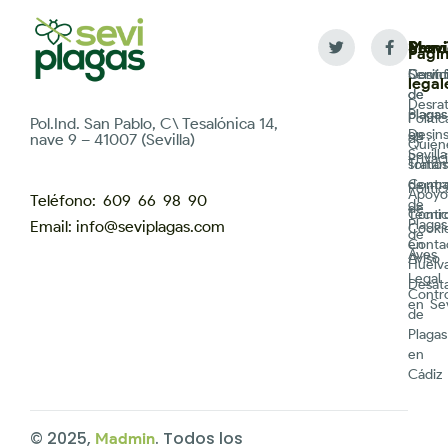
Servi
Men
Provi
Pági
Desin
Servic
Contr
legal
de
de
Desrat
plagas
Plagas
Polític
Pol.Ind. San Pablo, C\ Tesalónica 14,
Desin
en
de
nave 9 – 41007 (Sevilla)
Quién
Sevilla
Privac
Trata
somos
de ma
Contr
Polític
Apoyo
Teléfono: 609 66 98 90
de
de
Contr
Técni
Plagas
Email: info@seviplagas.com
Cooki
de
Conta
en
Aves
Aviso
Huelv
Legal
Desat
Contr
en Sev
de
Plagas
en
Cádiz
© 2025,
. Todos los
Madmin