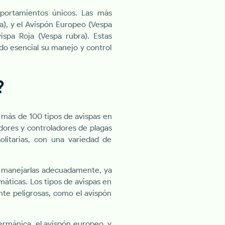
mportamientos únicos. Las más
a), y el Avispón Europeo (Vespa
vispa Roja (Vespa rubra). Estas
ndo esencial su manejo y control
?
o más de 100 tipos de avispas en
dores y controladores de plagas
olitarias, con una variedad de
e manejarlas adecuadamente, ya
áticas. Los tipos de avispas en
te peligrosas, como el avispón
ermánica, el avispón europeo, y