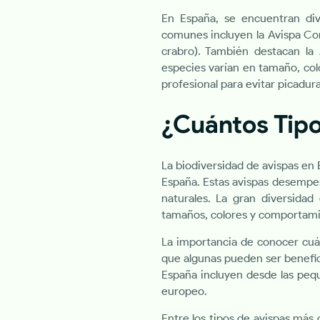
En España, se encuentran div
comunes incluyen la Avispa Com
crabro). También destacan la A
especies varían en tamaño, colo
profesional para evitar picadura
¿Cuántos Tipo
La biodiversidad de avispas en 
España. Estas avispas desempeñ
naturales. La gran diversidad
tamaños, colores y comportami
La importancia de conocer cuá
que algunas pueden ser benefic
España incluyen desde las peq
europeo.
Entre los tipos de avispas más