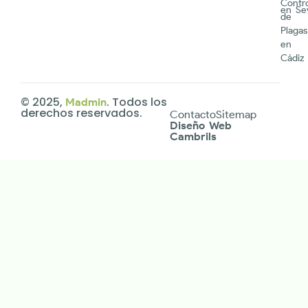
Contr
en Sev
de
Plagas
en
Cádiz
© 2025,
. Todos los
Madmin
derechos reservados.
Contacto
Sitemap
Diseño Web
Cambrils