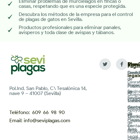
Eliminar problemas de murciélagos en fincas o
casas, respetando que es una especie protegida.
Descubra los métodos de la empresa para el control
de plagas de gatos en Sevilla.
Productos profesionales para eliminar panales,
avisperos y toda clase de avispas y tábanos.
Servi
Men
Provi
Pági
Desin
Servic
Contr
legal
de
de
Desrat
plagas
Plagas
Polític
Pol.Ind. San Pablo, C\ Tesalónica 14,
Desin
en
de
nave 9 – 41007 (Sevilla)
Quién
Sevilla
Privac
Trata
somos
de ma
Contr
Polític
Apoyo
Teléfono: 609 66 98 90
de
de
Contr
Técni
Plagas
Email: info@seviplagas.com
Cooki
de
Conta
en
Aves
Aviso
Huelv
Legal
Desat