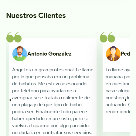
Nuestros Clientes
Antonio González
Pedro
Ángel es un gran profesional. Le llamé
Lo llamé ayer 
por lo que pensaba era un problema
mañana por la 
de bichitos. Me estuvo asesorando
en cuestión d
por teléfono para ayudarme a
casa solucion
averiguar si se trataba realmente de
cuestión de m
una plaga y de qué tipo de bicho
actuando. Gra
podría ser. Finalmente todo parece
recomiendo 
haber quedado en un susto, pero si
vuelvo a toparme con algo parecido
no dudaría en contratar sus servicios.