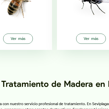
Ver más
Ver más
 Tratamiento de Madera en
on nuestro servicio profesional de tratamiento. En Seviplagas